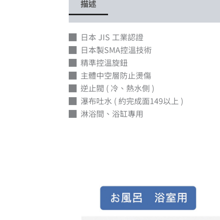
描述
█ 日本 JIS 工業認證
█ 日本製SMA控溫技術
█ 精準控溫旋鈕
█ 主體中空層防止燙傷
█ 逆止閥 ( 冷、熱水側 )
█ 瀑布吐水 ( 約完成面149以上 )
█ 淋浴間、浴缸專用