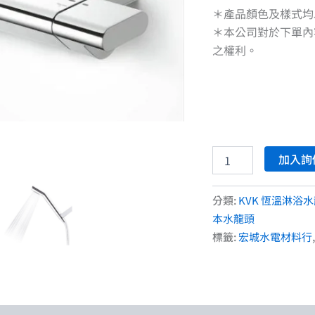
＊產品顏色及樣式均
＊本公司對於下單內
之權利。
加入詢
分類:
KVK 恆溫淋浴
本水龍頭
標籤:
宏城水電材料行