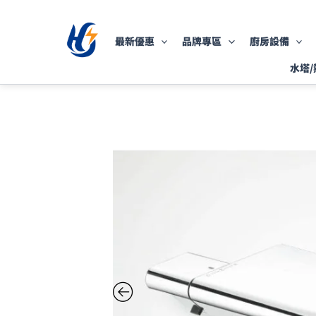
跳
至
最新優惠
品牌專區
廚房設備
主
要
水塔/
內
容