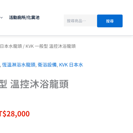
搜
尋
活動廁所/化糞池
搜尋
目
K 日本水龍頭
/ KVK 一般型 溫控沐浴龍頭
前
價
,
恆溫淋浴水龍頭
,
衛浴設備
,
KVK 日本水
：
格：
T$35,000。
NT$28,000。
般型 溫控沐浴龍頭
T$
28,000