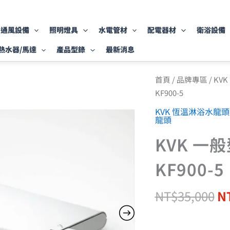
通風設備
照明燈具
水電管材
配電器材
衛浴設備
熱水器/馬達
產品型錄
最新消息
原
KVK
首頁
/
品牌專區
/
KV
一
始
KF900-5
般
價
型
KVK 恆溫淋浴水龍頭
格
龍頭
溫
N
控
KVK 一
沐
浴
龍
KF900-5
頭
KF900-
5
NT$
35,000
N
數
量