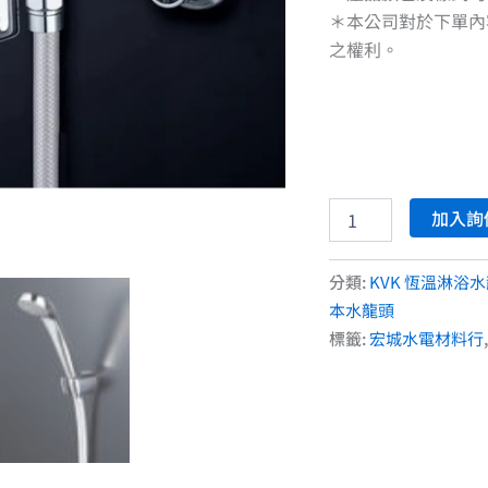
＊本公司對於下單內
之權利。
加入詢
分類:
KVK 恆溫淋浴
本水龍頭
標籤:
宏城水電材料行