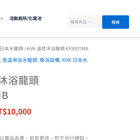
搜
尋
活動廁所/化糞池
搜尋
目
K 日本水龍頭
/ KVK 溫控沐浴龍頭 KF800TMB
前
,
恆溫淋浴水龍頭
,
衛浴設備
,
KVK 日本水
價
：
格：
控沐浴龍頭
T$12,500。
NT$10,000。
MB
T$
10,000
以實品為準，若有更改，恕不另行通知。