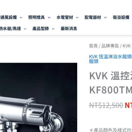
通風設備
照明燈具
水電管材
配電器材
衛浴設備
熱水器/馬達
產品型錄
最新消息
原
KVK
首頁
/
品牌專區
/
KV
溫
始
KVK 恆溫淋浴水龍頭
控
價
龍頭
沐
格
浴
KVK 溫
N
龍
頭
KF800T
KF800TMB
數
量
NT$
12,500
N
＊產品顏色及樣式均