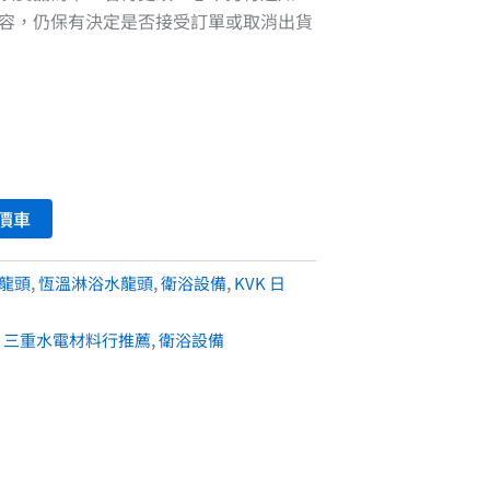
容，仍保有決定是否接受訂單或取消出貨
價車
水龍頭
,
恆溫淋浴水龍頭
,
衛浴設備
,
KVK 日
,
三重水電材料行推薦
,
衛浴設備