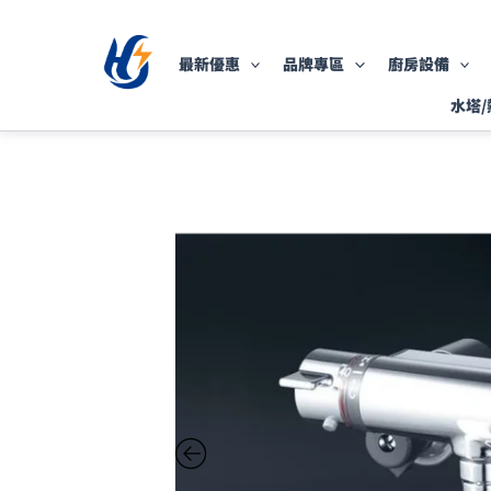
跳
至
最新優惠
品牌專區
廚房設備
主
要
水塔/
內
容