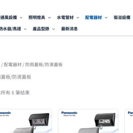
依
最
新
項
通風設備
照明燈具
水電管材
配電器材
衛浴設備
目
排
熱水器/馬達
產品型錄
最新消息
序
頁
/
配電器材
/ 防雨蓋板/防滴蓋板
雨蓋板/防滴蓋板
所有 6 筆結果