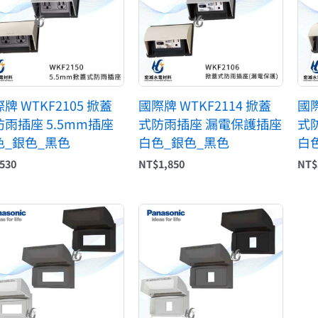
牌 WTKF2105 掀蓋
國際牌 WTKF2114 掀蓋
國際
防雨插座 5.5mm插座
式防雨插座 漏電保護插座
式
色_銀色_黑色
白色_銀色_黑色
白
530
NT$
1,850
NT$
價
價
格
格
範
範
圍：
圍：
NT$200
NT$200
到
到
NT$270
NT$270