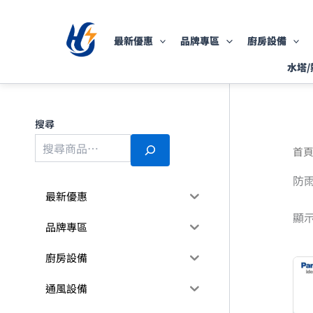
跳
至
最新優惠
品牌專區
廚房設備
主
要
水塔/
內
容
搜尋
首
防
最新優惠
顯示
品牌專區
廚房設備
通風設備