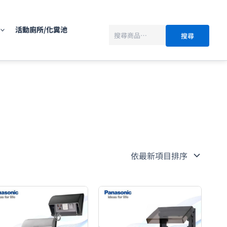
搜
尋
活動廁所/化糞池
搜尋
價
格
範
圍：
NT$200