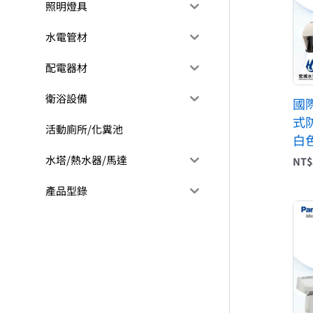
照明燈具
水電管材
配電器材
衛浴設備
國際
式
活動廁所/化糞池
白
水塔/熱水器/馬達
NT$
產品型錄