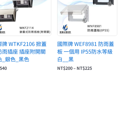
到
NT$225
牌 WTKF2106 掀蓋
國際牌 WEF8981 防雨蓋
防雨插座 插座附開關
板 一個用 IP55防水等級
色_銀色_黑色
白__黑
540
NT$
200
–
NT$
225