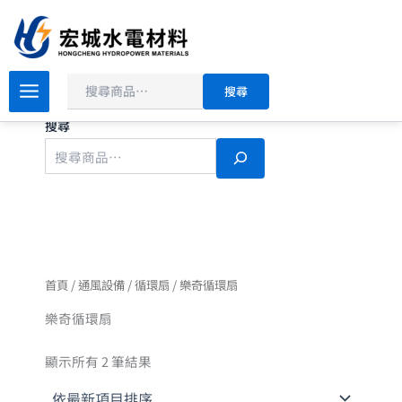
依
搜
跳
最
尋
新
至
項
主
目
排
要
序
搜尋
內
容
搜尋
首頁
/
通風設備
/
循環扇
/ 樂奇循環扇
樂奇循環扇
顯示所有 2 筆結果