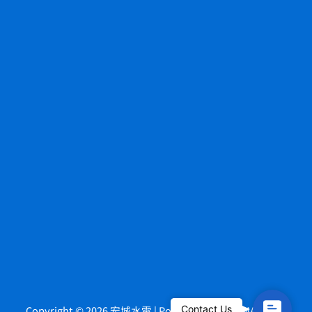
Contact
Copyright © 2026 宏城水電 | Powered by
Contact Us
HOWMAI Tech
.