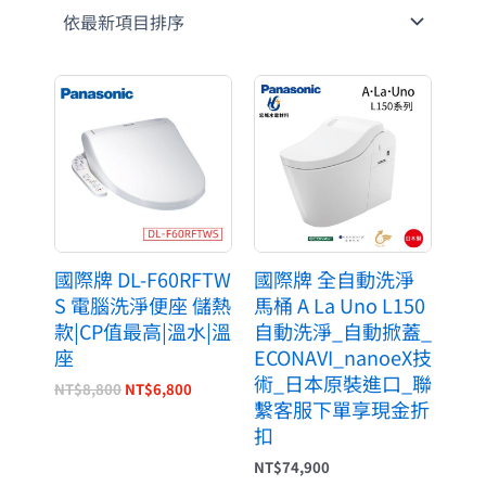
原
目
始
前
價
價
格：
格：
NT$8,800。
NT$6,800。
國際牌 DL-F60RFTW
國際牌 全自動洗淨
S 電腦洗淨便座 儲熱
馬桶 A La Uno L150
款|CP值最高|溫水|溫
自動洗淨_自動掀蓋_
座
ECONAVI_nanoeX技
術_日本原裝進口_聯
NT$
8,800
NT$
6,800
繫客服下單享現金折
扣
NT$
74,900