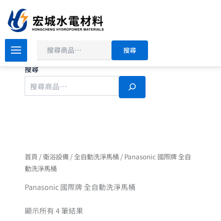
依
搜
跳
最
尋
新
至
項
主
目
排
要
序
搜尋
內
容
搜尋
首頁
/
衛浴設備
/
全自動洗淨馬桶
/ Panasonic 國際牌 全自
動洗淨馬桶
Panasonic 國際牌 全自動洗淨馬桶
顯示所有 4 筆結果