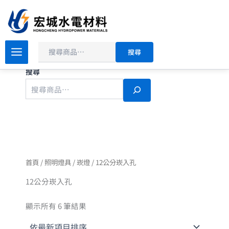
依
搜
跳
最
尋
新
至
項
主
目
排
要
序
搜尋
內
容
搜尋
首頁
/
照明燈具
/
崁燈
/ 12公分崁入孔
12公分崁入孔
顯示所有 6 筆結果