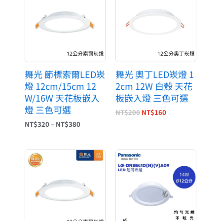
範
價
價
圍：
格：
格：
NT$320
NT$200。
NT$160。
到
NT$380
舞光 節標索爾LED崁
舞光 奧丁LED崁燈 1
燈 12cm/15cm 12
2cm 12W 白殼 天花
W/16W 天花板嵌入
板嵌入燈 三色可選
燈 三色可選
NT$
200
NT$
160
NT$
320
–
NT$
380
價
格
範
圍：
NT$120
到
NT$420