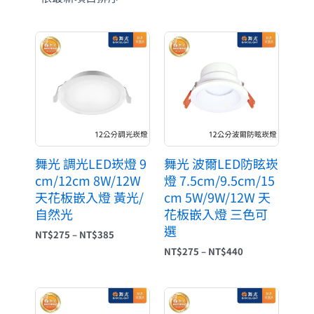
價
價
格
格
範
範
圍：
圍：
NT$275
NT$275
到
到
NT$385
NT$440
舞光 調光LED崁燈 9
舞光 波爾LED防眩崁
cm/12cm 8W/12W
燈 7.5cm/9.5cm/15
天花板嵌入燈 黃光/
cm 5W/9W/12W 天
自然光
花板嵌入燈 三色可
選
NT$
275
–
NT$
385
NT$
275
–
NT$
440
價
原
目
格
始
前