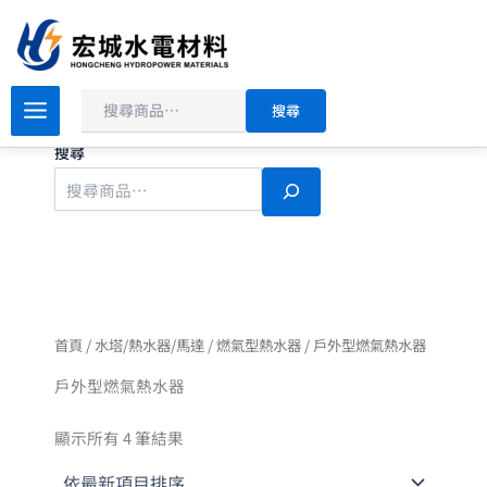
依
搜
跳
最
尋
新
至
項
主
目
排
要
序
搜尋
內
容
搜尋
首頁
/
水塔/熱水器/馬達
/
燃氣型熱水器
/ 戶外型燃氣熱水器
戶外型燃氣熱水器
顯示所有 4 筆結果