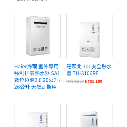
原
目
始
前
價
價
格：
格：
NT$7,200。
NT$5,100。
Haier海爾 室外專用
莊頭北 10L安全熱水
強制排氣熱水器 SA1
器 TH-3106RF
數位恆溫2.0 20公升/
NT$
7,200
NT$
5,100
26公升 天然瓦斯用
原
目
原
目
始
前
始
前
價
價
價
價
格：
格：
格：
格：
NT$8,500。
NT$6,400。
NT$8,400。
NT$6,300。