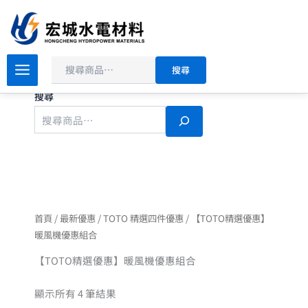
依
搜
跳
最
尋
新
至
項
主
目
排
要
序
搜尋
內
容
搜尋
首頁
/
最新優惠
/
TOTO 精選四件優惠
/ 【TOTO精選優惠】
暖風機優惠組合
【TOTO精選優惠】暖風機優惠組合
顯示所有 4 筆結果