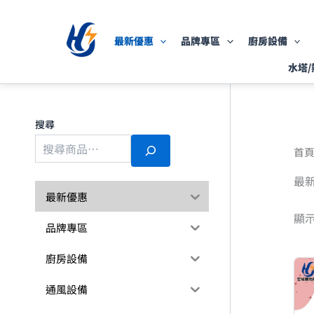
跳
至
最新優惠
品牌專區
廚房設備
主
要
水塔/
內
容
搜尋
首
最
最新優惠
顯示
品牌專區
廚房設備
通風設備