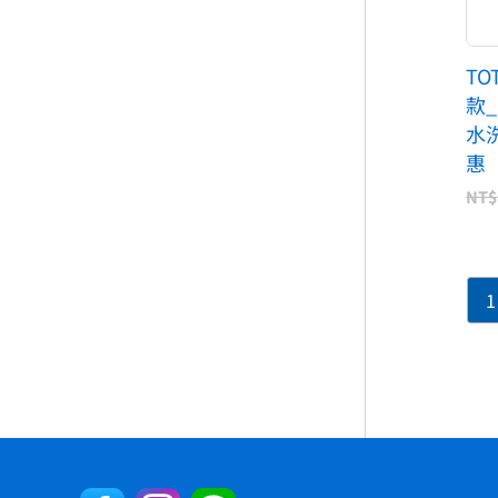
TO
款
水
惠
NT$
1