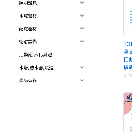
照明燈具
水電管材
配電器材
衛浴設備
TO
全自
活動廁所/化糞池
自
優惠
水塔/熱水器/馬達
NT$
產品型錄