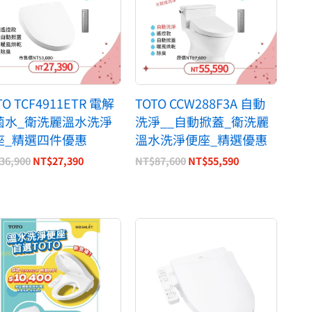
TO TCF4911ETR 電解
TOTO CCW288F3A 自動
菌水_衛洗麗溫水洗淨
洗淨__自動掀蓋_衛洗麗
座_精選四件優惠
溫水洗淨便座_精選優惠
36,900
NT$
27,390
NT$
87,600
NT$
55,590
價
原
目
格
始
前
範
價
價
圍：
格：
格：
NT$8,990
NT$16,500。
NT$8,990。
到
NT$9,900