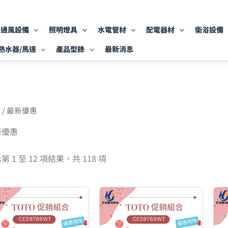
依
最
新
項
通風設備
照明燈具
水電管材
配電器材
衛浴設備
目
排
熱水器/馬達
產品型錄
最新消息
序
頁
/ 最新優惠
新優惠
第 1 至 12 項結果，共 118 項
原
目
原
目
始
前
始
前
價
價
價
價
格：
格：
格：
格：
NT$98,000。
NT$66,000。
NT$98,000。
NT$66,000。