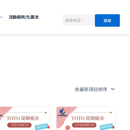
搜
尋
活動廁所/化糞池
搜尋
原
目
原
目
始
前
始
前
價
價
價
價
格：
格：
格：
格：
NT$36,900。
NT$27,390。
NT$87,600。
NT$55,590。