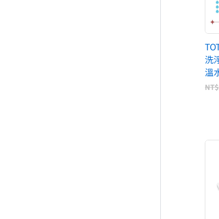
TO
洗
溫
NT$