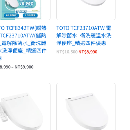
TO TCF8342TW(瞬熱
TOTO TCF23710ATW 電
 TCF23710ATW(儲熱
解除菌水_衛洗麗溫水洗
)_電解除菌水_衛洗麗
淨便座_精選四件優惠
水洗淨便座_精選四件
NT$
16,500
NT$
8,990
惠
8,990
–
NT$
9,900
原
目
原
目
始
前
始
前
價
價
價
價
格：
格：
格：
格：
NT$16,400。
NT$15,400。
NT$20,400。
NT$19,400。