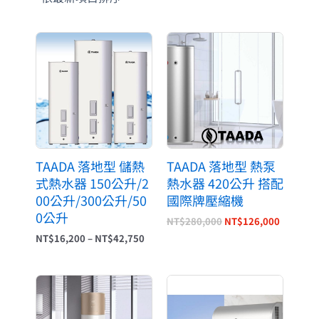
價
原
目
格
始
前
範
價
價
圍：
格：
格：
NT$16,200
NT$280,000。
NT$126
到
NT$42,750
TAADA 落地型 儲熱
TAADA 落地型 熱泵
式熱水器 150公升/2
熱水器 420公升 搭配
00公升/300公升/50
國際牌壓縮機
0公升
NT$
280,000
NT$
126,000
NT$
16,200
–
NT$
42,750
原
目
始
前
價
價
格：
格：