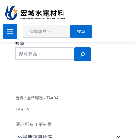
依
搜
跳
最
尋
新
至
項
主
目
排
要
序
搜尋
內
容
搜尋
首頁
/
品牌專區
/ TAADA
TAADA
顯示所有 4 筆結果